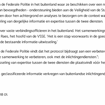
n de Federale Politie in het buitenland waar ze beschikken over een
un bevoegdheden - ondersteuning bieden aan de Veiligheid van de St
aken door hen achtergrond en analyses te bezorgen om de context wa
seling van dergelijke informatie en expertise tussen de twee diensten.
 over vaste verbindingsofficieren in het buitenland. Het samenwerki
Raes, het hoofd van de VSSE. ‘Het is een stap voorwaarts in de goe
 de bestaande informatie-uitwisseling.’
Federale Politie vindt dat het protocol bijdraagt aan een verbeterd
e samenwerking te verbeteren, ook met de inlichtingendiensten.”;
seling van expertise tussen de twee diensten die plaatsvindt vóór het
 geclassificeerde informatie verkregen van buitenlandse inlichtinge
18 01.