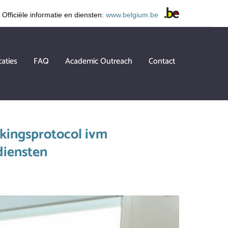
Officiële informatie en diensten:
www.belgium.be
caties
FAQ
Academic Outreach
Contact
rkingsprotocol ivm
ndiensten