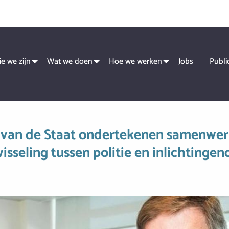
fdnavigatie
e we zijn
Wat we doen
Hoe we werken
Jobs
Publi
id van de Staat ondertekenen samenwe
isseling tussen politie en inlichtinge