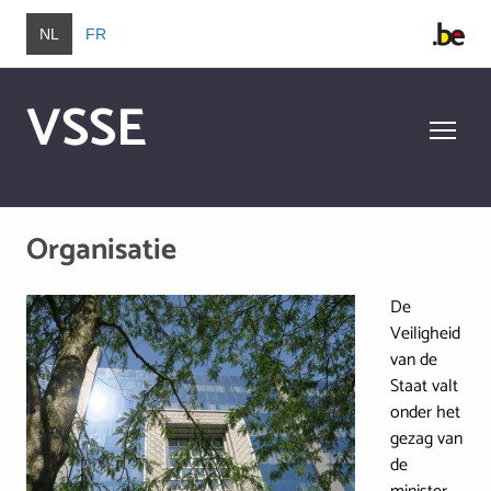
Overslaan en naar de inhoud gaan
NL
FR
VSSE
Overslaan en naar de inhoud gaan
Organisatie
De
Image
Veiligheid
van de
Staat valt
onder het
gezag van
de