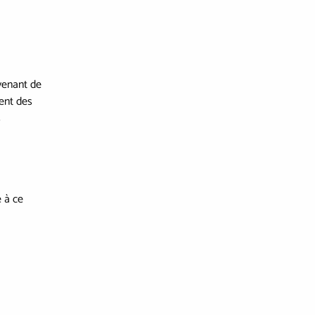
ovenant de
ient des
s
e à ce