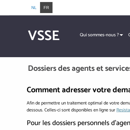
Aller au contenu principal
NL
FR
VSSE
Hoofdnavigatie
Qui sommes-nous ?
Aller au contenu principal
Dossiers des agents et servic
Comment adresser votre dem
Afin de permettre un traitement optimal de votre de
dessous. Celles-ci sont disponibles en ligne sur
Resist
Pour les dossiers personnels d’agen