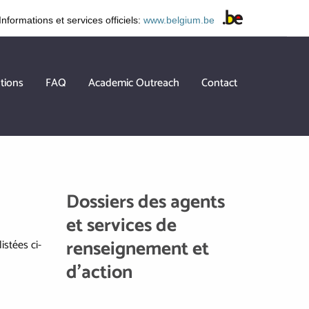
Informations et services officiels:
www.belgium.be
tions
FAQ
Academic Outreach
Contact
Dossiers des agents
et services de
renseignement et
stées ci-
d’action